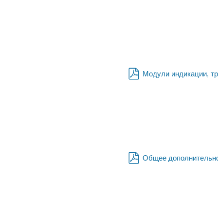
pdf
Модули индикации, т
pdf
Общее дополнительно
pdf