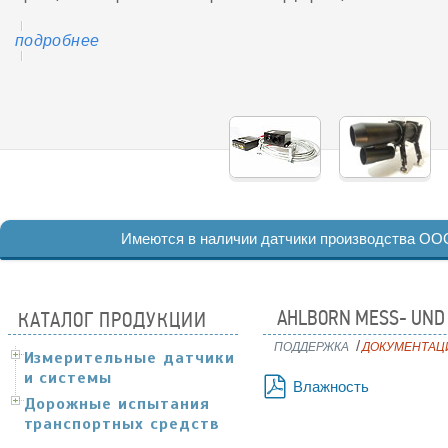
подробнее
подробнее
изображения объекта, технология защищается патентами.
подробнее
подробнее
Имеются в наличии датчики производства ОО
AHLBORN MESS- UND
КАТАЛОГ ПРОДУКЦИИ
поддержка
документац
/
Измерительные датчики
и системы
Влажность
Дорожные испытания
pdf
транспортных средств